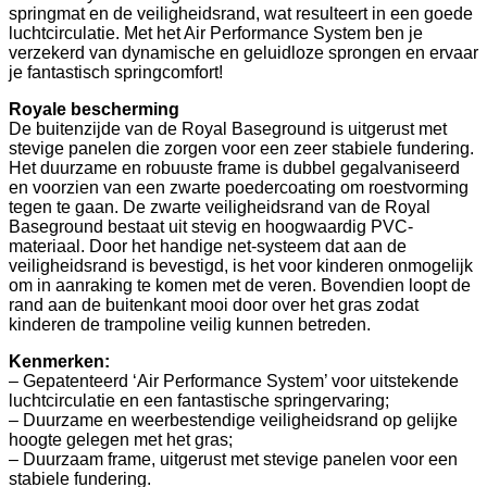
springmat en de veiligheidsrand, wat resulteert in een goede
luchtcirculatie. Met het Air Performance System ben je
verzekerd van dynamische en geluidloze sprongen en ervaar
je fantastisch springcomfort!
Royale bescherming
De buitenzijde van de Royal Baseground is uitgerust met
stevige panelen die zorgen voor een zeer stabiele fundering.
Het duurzame en robuuste frame is dubbel gegalvaniseerd
en voorzien van een zwarte poedercoating om roestvorming
tegen te gaan. De zwarte veiligheidsrand van de Royal
Baseground bestaat uit stevig en hoogwaardig PVC-
materiaal. Door het handige net-systeem dat aan de
veiligheidsrand is bevestigd, is het voor kinderen onmogelijk
om in aanraking te komen met de veren. Bovendien loopt de
rand aan de buitenkant mooi door over het gras zodat
kinderen de trampoline veilig kunnen betreden.
Kenmerken:
– Gepatenteerd ‘Air Performance System’ voor uitstekende
luchtcirculatie en een fantastische springervaring;
– Duurzame en weerbestendige veiligheidsrand op gelijke
hoogte gelegen met het gras;
– Duurzaam frame, uitgerust met stevige panelen voor een
stabiele fundering.